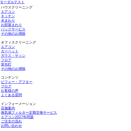
モーダルテスト
ハウスクリーニング
エアコン
キッチン
水まわり
お部屋まわり
パックサービス
その他のお掃除
オフィスクリーニング
エアコン
カーペット
ガラス・サッシ
フロア
蛍光灯
その他のお掃除
コンテンツ
ビフォー・アフター
ブログ
お客様の声
よくある質問
インフォーメーション
店舗案内
換気扇フィルター定期交換サービス
エアコン2027年問題
ご注文の流れ
お問い合わせ