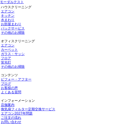
モーダルテスト
ハウスクリーニング
エアコン
キッチン
水まわり
お部屋まわり
パックサービス
その他のお掃除
オフィスクリーニング
エアコン
カーペット
ガラス・サッシ
フロア
蛍光灯
その他のお掃除
コンテンツ
ビフォー・アフター
ブログ
お客様の声
よくある質問
インフォーメーション
店舗案内
換気扇フィルター定期交換サービス
エアコン2027年問題
ご注文の流れ
お問い合わせ